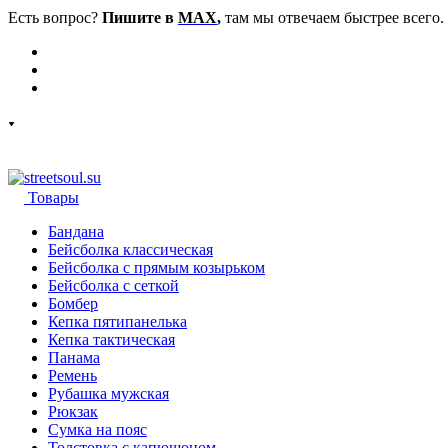
Есть вопрос?
Пишите в
MAX
,
там мы отвечаем быстрее всего.
Товары
Бандана
Бейсболка классическая
Бейсболка с прямым козырьком
Бейсболка с сеткой
Бомбер
Кепка пятипанелька
Кепка тактическая
Панама
Ремень
Рубашка мужская
Рюкзак
Сумка на пояс
Толстовка с капюшоном