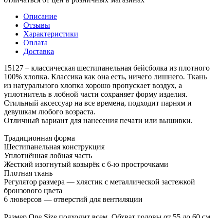
Описание
Отзывы
Характеристики
Оплата
Доставка
15127 – классическая шестипанельная бейсболка из плотного
100% хлопка. Классика как она есть, ничего лишнего. Ткань
из натурального хлопка хорошо пропускает воздух, а
уплотнитель в лобной части сохраняет форму изделия.
Стильный аксессуар на все времена, подходит парням и
девушкам любого возраста.
Отличный вариант для нанесения печати или вышивки.
Традиционная форма
Шестипанельная конструкция
Уплотнённая лобная часть
Жесткий изогнутый козырёк с 6-ю прострочками
Плотная ткань
Регулятор размера — хлястик с металлической застежкой
бронзового цвета
6 люверсов — отверстий для вентиляции
Размер One Size подходит всем. Обхват головы от 55 до 60 см.