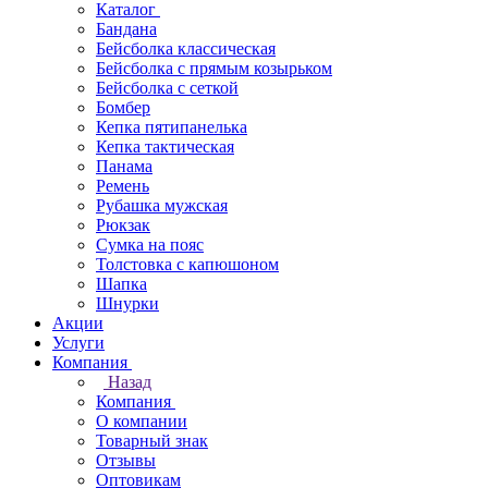
Каталог
Бандана
Бейсболка классическая
Бейсболка с прямым козырьком
Бейсболка с сеткой
Бомбер
Кепка пятипанелька
Кепка тактическая
Панама
Ремень
Рубашка мужская
Рюкзак
Сумка на пояс
Толстовка с капюшоном
Шапка
Шнурки
Акции
Услуги
Компания
Назад
Компания
О компании
Товарный знак
Отзывы
Оптовикам