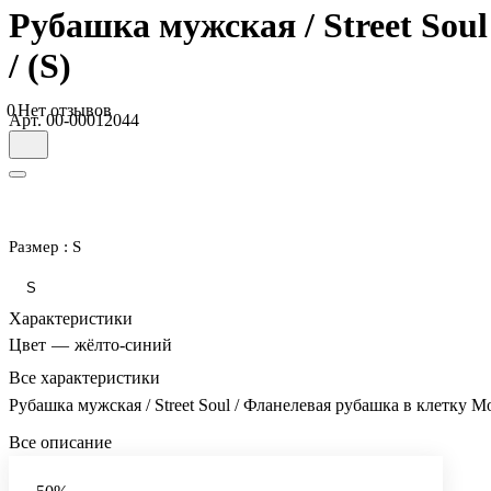
Рубашка мужская / Street Sou
/ (S)
0
Нет отзывов
Арт.
00-00012044
Размер :
S
S
Характеристики
Цвет
—
жёлто-синий
Все характеристики
Рубашка мужская / Street Soul / Фланелевая рубашка в клетку Мо
Все описание