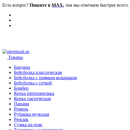
Есть вопрос?
Пишите в
MAX
,
там мы отвечаем быстрее всего.
Товары
Бандана
Бейсболка классическая
Бейсболка с прямым козырьком
Бейсболка с сеткой
Бомбер
Кепка пятипанелька
Кепка тактическая
Панама
Ремень
Рубашка мужская
Рюкзак
Сумка на пояс
Толстовка с капюшоном