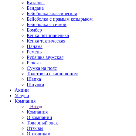
Каталог
Бандана
Бейсболка классическая
Бейсболка с прямым козырьком
Бейсболка с сеткой
Бомбер
Кепка пятипанелька
Кепка тактическая
Панама
Ремень
Рубашка мужская
Рюкзак
Сумка на пояс
Толстовка с капюшоном
Шапка
Шнурки
Акции
Услуги
Компания
Назад
Компания
О компании
Товарный знак
Отзывы
Оптовикам