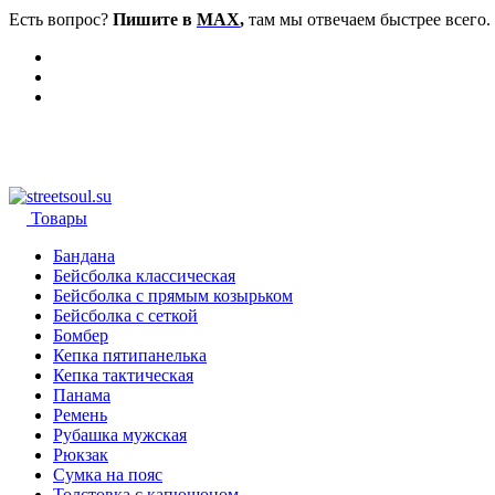
Есть вопрос?
Пишите в
MAX
,
там мы отвечаем быстрее всего.
Товары
Бандана
Бейсболка классическая
Бейсболка с прямым козырьком
Бейсболка с сеткой
Бомбер
Кепка пятипанелька
Кепка тактическая
Панама
Ремень
Рубашка мужская
Рюкзак
Сумка на пояс
Толстовка с капюшоном