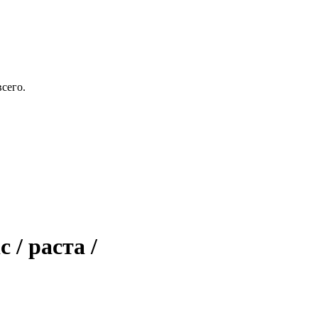
сего.
c / раста /