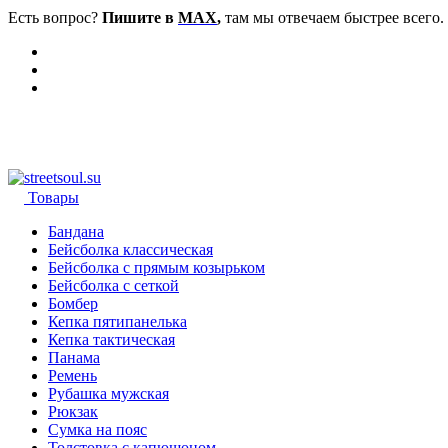
Есть вопрос?
Пишите в
MAX
,
там мы отвечаем быстрее всего.
Товары
Бандана
Бейсболка классическая
Бейсболка с прямым козырьком
Бейсболка с сеткой
Бомбер
Кепка пятипанелька
Кепка тактическая
Панама
Ремень
Рубашка мужская
Рюкзак
Сумка на пояс
Толстовка с капюшоном