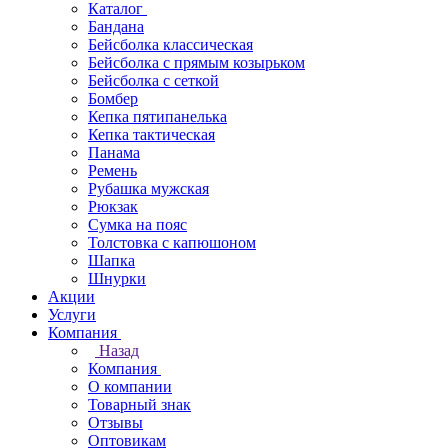
Каталог
Бандана
Бейсболка классическая
Бейсболка с прямым козырьком
Бейсболка с сеткой
Бомбер
Кепка пятипанелька
Кепка тактическая
Панама
Ремень
Рубашка мужская
Рюкзак
Сумка на пояс
Толстовка с капюшоном
Шапка
Шнурки
Акции
Услуги
Компания
Назад
Компания
О компании
Товарный знак
Отзывы
Оптовикам