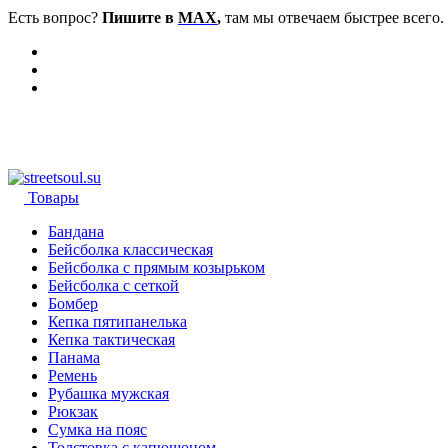
Есть вопрос?
Пишите в
MAX
,
там мы отвечаем быстрее всего.
Товары
Бандана
Бейсболка классическая
Бейсболка с прямым козырьком
Бейсболка с сеткой
Бомбер
Кепка пятипанелька
Кепка тактическая
Панама
Ремень
Рубашка мужская
Рюкзак
Сумка на пояс
Толстовка с капюшоном