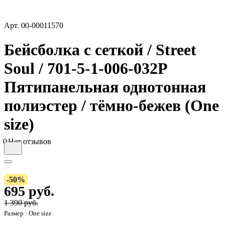
Арт.
00-00011570
Бейсболка с сеткой / Street
Soul / 701-5-1-006-032P
Пятипанельная однотонная
полиэстер / тёмно-бежев (One
size)
0
Нет отзывов
-50%
695 руб.
1 390 руб.
Размер :
One size