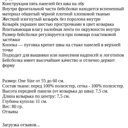
Конструкция пять панелей без шва на лбу
Внутри фронтальной части бейсболки находится вспененный
материал обшитый чёрной плотной хлопковой тканью
Жесткий изогнутый козырёк без поролона внутри
Козырёк украшен шестью прострочками в цвет козырька
Впитывающая влагу налобная лента по окружности внутри
Размер бейсболки регулируется при помощи пластиковой
застёжки
Кнопка — пуговка крепит швы на стыке панелей в верхней
точке
Подходит для вышивки или нанесения надписей и логотипов
Бейсболка имеет высочайшее качество и отлично держит
форму
Размер: One Size от 55 до 60 см.
Состав ткани: перед 100% полиэстер, сетка - 100% полиэстер.
Высота передней панели (от козырька до шва): 7,5 см.
Длина козырька по центру: 7,5 см.
Глубина купола: 11 см.
Вес: 80 гр.
Отзывы
Загрузка отзывов...