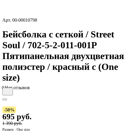
Арт.
00-00010798
Бейсболка с сеткой / Street
Soul / 702-5-2-011-001P
Пятипанельная двухцветная
полиэстер / красный с (One
size)
0
Нет отзывов
-50%
695 руб.
1 390 руб.
Размер :
One size