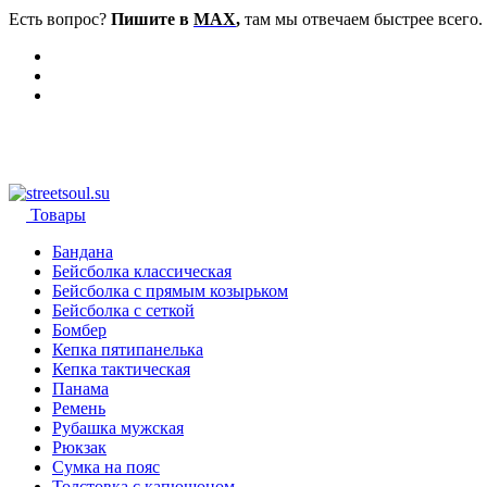
Есть вопрос?
Пишите в
MAX
,
там мы отвечаем быстрее всего.
Товары
Бандана
Бейсболка классическая
Бейсболка с прямым козырьком
Бейсболка с сеткой
Бомбер
Кепка пятипанелька
Кепка тактическая
Панама
Ремень
Рубашка мужская
Рюкзак
Сумка на пояс
Толстовка с капюшоном