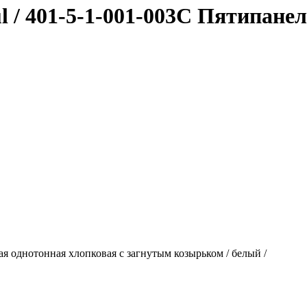
oul / 401-5-1-001-003C Пятипан
ная однотонная хлопковая с загнутым козырьком / белый /