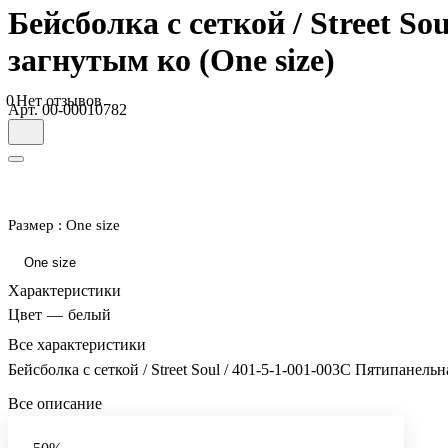
Бейсболка с сеткой / Street S
загнутым ко (One size)
0
Нет отзывов
Арт.
00-00010782
Размер :
One size
One size
Характеристики
Цвет
—
белый
Все характеристики
Бейсболка с сеткой / Street Soul / 401-5-1-001-003C Пятипанель
Все описание