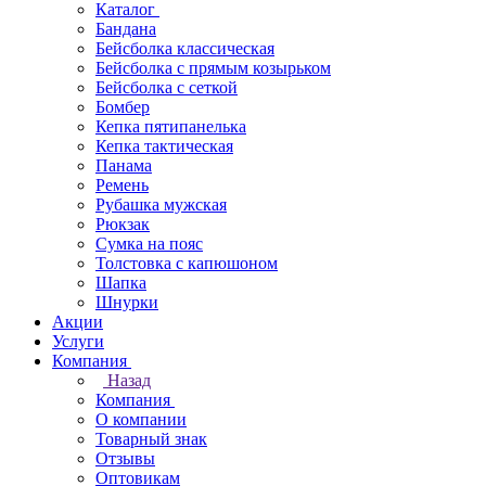
Каталог
Бандана
Бейсболка классическая
Бейсболка с прямым козырьком
Бейсболка с сеткой
Бомбер
Кепка пятипанелька
Кепка тактическая
Панама
Ремень
Рубашка мужская
Рюкзак
Сумка на пояс
Толстовка с капюшоном
Шапка
Шнурки
Акции
Услуги
Компания
Назад
Компания
О компании
Товарный знак
Отзывы
Оптовикам