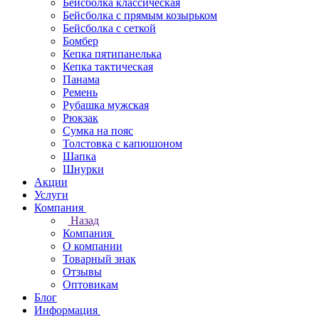
Бейсболка классическая
Бейсболка с прямым козырьком
Бейсболка с сеткой
Бомбер
Кепка пятипанелька
Кепка тактическая
Панама
Ремень
Рубашка мужская
Рюкзак
Сумка на пояс
Толстовка с капюшоном
Шапка
Шнурки
Акции
Услуги
Компания
Назад
Компания
О компании
Товарный знак
Отзывы
Оптовикам
Блог
Информация