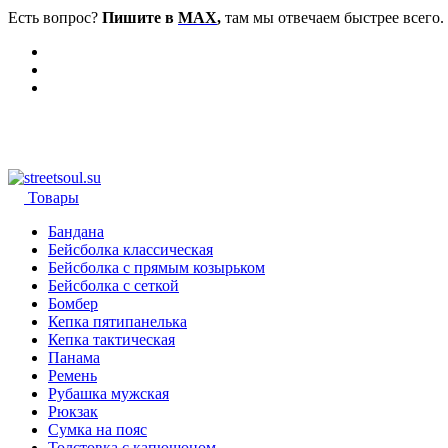
Есть вопрос?
Пишите в
MAX
,
там мы отвечаем быстрее всего.
Товары
Бандана
Бейсболка классическая
Бейсболка с прямым козырьком
Бейсболка с сеткой
Бомбер
Кепка пятипанелька
Кепка тактическая
Панама
Ремень
Рубашка мужская
Рюкзак
Сумка на пояс
Толстовка с капюшоном