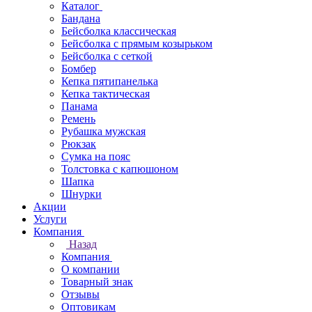
Каталог
Бандана
Бейсболка классическая
Бейсболка с прямым козырьком
Бейсболка с сеткой
Бомбер
Кепка пятипанелька
Кепка тактическая
Панама
Ремень
Рубашка мужская
Рюкзак
Сумка на пояс
Толстовка с капюшоном
Шапка
Шнурки
Акции
Услуги
Компания
Назад
Компания
О компании
Товарный знак
Отзывы
Оптовикам