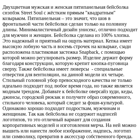
Двухцветная мужская и женская пятипанельная бейсболка
снэпбэк Street Soul с жёстким прямым "квадратным"
козырьком. Пятипанельная – это значит, что шов в
фронтальной части бейсболки сделан только на половину
длины. Минималистичный дизайн унисекс, отлично подходит
для мужчин и женщин. Бейсболка сделана из 100% хлопка.
Это надежный и приятный на ощупь материал. Кепка имеет
высокую лобную часть и восемь строчек на козырьке, сзади
расположена пластиковая застежка Snapback, с помощью
которой можно регулировать размер. Изделие держит форму
благодаря конструкции, которую крепит кнопка-пуговица
сверху. Также бейсболка имеет люверсы - специальные
отверстия для вентиляции, на данной модели их четыре.
Стильный головной убор превосходного качества не только
идеально подходит под любое время года, но также является
модным трендом. Добавьте к бейсболке оверсайз худи, кеды,
джинсы, городской рюкзак и получите образ современного,
стильного человека, который следит за фэшн-культурой.
Одинаково хорошо подходит подросткам, мужчинам и
женщинам. Так как бейсболка не содержит надписей
логотипов, то это отличный вариант для создания
корпоративных моделей и изготовления мерча. На ней можно
вышить или нанести любое изображение, надпись, логотип
или символику, превратив в аксессуар собственного бренда.