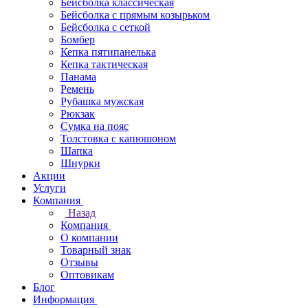
Бейсболка классическая
Бейсболка с прямым козырьком
Бейсболка с сеткой
Бомбер
Кепка пятипанелька
Кепка тактическая
Панама
Ремень
Рубашка мужская
Рюкзак
Сумка на пояс
Толстовка с капюшоном
Шапка
Шнурки
Акции
Услуги
Компания
Назад
Компания
О компании
Товарный знак
Отзывы
Оптовикам
Блог
Информация