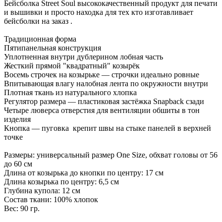
Бейсболка Street Soul высококачественный продукт для печати
и вышивки и просто находка для тех кто изготавливает
бейсболки на заказ .
Традиционная форма
Пятипанельная конструкция
Уплотненная внутри дублерином лобная часть
Жесткий прямой "квадратный" козырёк
Восемь строчек на козырьке — строчки идеально ровные
Впитывающая влагу налобная лента по окружности внутри
Плотная ткань из натурального хлопка
Регулятор размера — пластиковая застёжка Snapback сзади
Четыре люверса отверстия для вентиляции обшиты в тон
изделия
Кнопка — пуговка крепит швы на стыке панелей в верхней
точке
Размеры: универсальный размер One Size, обхват головы от 56
до 60 см
Длина от козырька до кнопки по центру: 17 см
Длина козырька по центру: 6,5 см
Глубина купола: 12 см
Состав ткани: 100% хлопок
Вес: 90 гр.