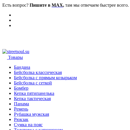
Есть вопрос?
Пишите в
MAX
,
там мы отвечаем быстрее всего.
Товары
Бандана
Бейсболка классическая
Бейсболка с прямым козырьком
Бейсболка с сеткой
Бомбер
Кепка пятипанелька
Кепка тактическая
Панама
Ремень
Рубашка мужская
Рюкзак
Сумка на пояс
Толстовка с капюшоном