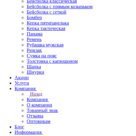
Бейсболка классическая
Бейсболка с прямым козырьком
Бейсболка с сеткой
Бомбер
Кепка пятипанелька
Кепка тактическая
Панама
Ремень
Рубашка мужская
Рюкзак
Сумка на пояс
Толстовка с капюшоном
Шапка
Шнурки
Акции
Услуги
Компания
Назад
Компания
О компании
Товарный знак
Отзывы
Оптовикам
Блог
Информация