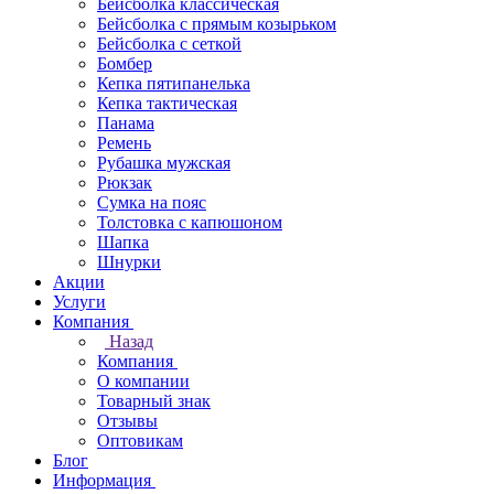
Бейсболка классическая
Бейсболка с прямым козырьком
Бейсболка с сеткой
Бомбер
Кепка пятипанелька
Кепка тактическая
Панама
Ремень
Рубашка мужская
Рюкзак
Сумка на пояс
Толстовка с капюшоном
Шапка
Шнурки
Акции
Услуги
Компания
Назад
Компания
О компании
Товарный знак
Отзывы
Оптовикам
Блог
Информация