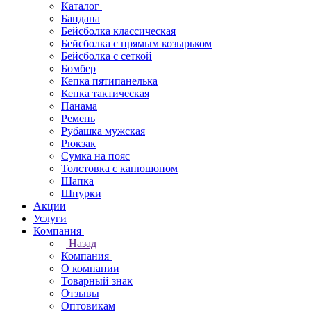
Каталог
Бандана
Бейсболка классическая
Бейсболка с прямым козырьком
Бейсболка с сеткой
Бомбер
Кепка пятипанелька
Кепка тактическая
Панама
Ремень
Рубашка мужская
Рюкзак
Сумка на пояс
Толстовка с капюшоном
Шапка
Шнурки
Акции
Услуги
Компания
Назад
Компания
О компании
Товарный знак
Отзывы
Оптовикам