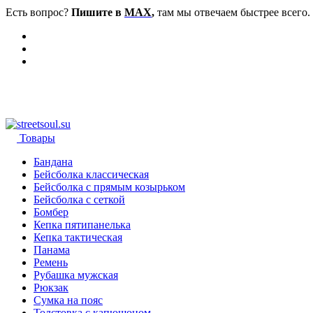
Есть вопрос?
Пишите в
MAX
,
там мы отвечаем быстрее всего.
Товары
Бандана
Бейсболка классическая
Бейсболка с прямым козырьком
Бейсболка с сеткой
Бомбер
Кепка пятипанелька
Кепка тактическая
Панама
Ремень
Рубашка мужская
Рюкзак
Сумка на пояс
Толстовка с капюшоном