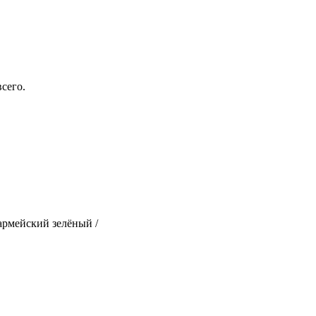
сего.
 армейский зелёный /