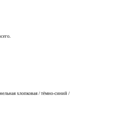
сего.
анельная хлопковая / тёмно-синий /