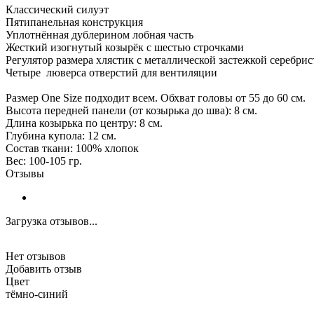
Классический силуэт
Пятипанельная конструкция
Уплотнённая дублерином лобная часть
Жесткий изогнутый козырёк с шестью строчками
Регулятор размера хлястик с металлической застежкой серебрис
Четыре люверса отверстий для вентиляции
Размер One Size подходит всем. Обхват головы от 55 до 60 см.
Высота передней панели (от козырька до шва): 8 см.
Длина козырька по центру: 8 см.
Глубина купола: 12 см.
Состав ткани: 100% хлопок
Вес: 100-105 гр.
Отзывы
Загрузка отзывов...
Нет отзывов
Добавить отзыв
Цвет
тёмно-синий