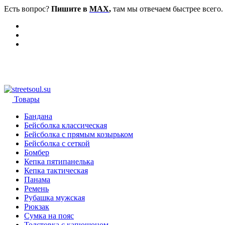
Есть вопрос?
Пишите в
MAX
,
там мы отвечаем быстрее всего.
Товары
Бандана
Бейсболка классическая
Бейсболка с прямым козырьком
Бейсболка с сеткой
Бомбер
Кепка пятипанелька
Кепка тактическая
Панама
Ремень
Рубашка мужская
Рюкзак
Сумка на пояс
Толстовка с капюшоном