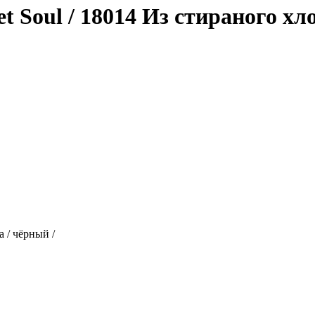
t Soul / 18014 Из стираного хл
а / чёрный /