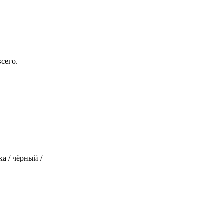
сего.
ка / чёрный /