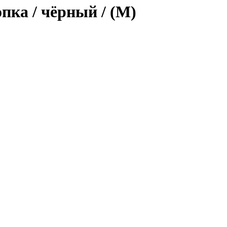
опка / чёрный / (M)