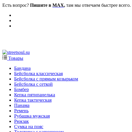
Есть вопрос?
Пишите в
MAX
,
там мы отвечаем быстрее всего.
Товары
Бандана
Бейсболка классическая
Бейсболка с прямым козырьком
Бейсболка с сеткой
Бомбер
Кепка пятипанелька
Кепка тактическая
Панама
Ремень
Рубашка мужская
Рюкзак
Сумка на пояс
Толстовка с капюшоном