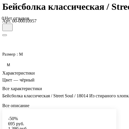
Бейсболка классическая / Stree
0
Нет отзывов
Арт.
00-00010957
Размер :
M
M
Характеристики
Цвет
—
чёрный
Все характеристики
Бейсболка классическая / Street Soul / 18014 Из стираного хлопк
Все описание
-50%
695 руб.
1 390 руб.