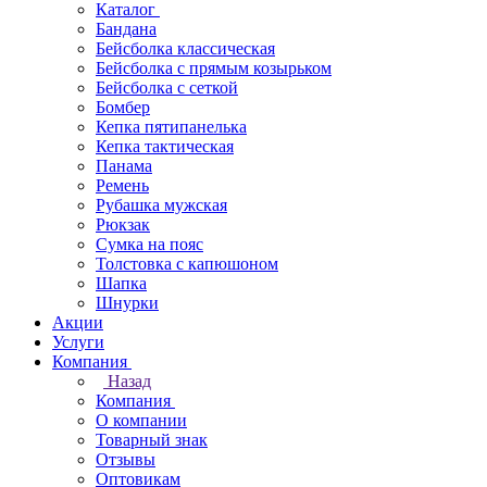
Каталог
Бандана
Бейсболка классическая
Бейсболка с прямым козырьком
Бейсболка с сеткой
Бомбер
Кепка пятипанелька
Кепка тактическая
Панама
Ремень
Рубашка мужская
Рюкзак
Сумка на пояс
Толстовка с капюшоном
Шапка
Шнурки
Акции
Услуги
Компания
Назад
Компания
О компании
Товарный знак
Отзывы
Оптовикам