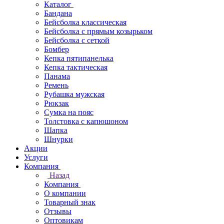
Каталог
Бандана
Бейсболка классическая
Бейсболка с прямым козырьком
Бейсболка с сеткой
Бомбер
Кепка пятипанелька
Кепка тактическая
Панама
Ремень
Рубашка мужская
Рюкзак
Сумка на пояс
Толстовка с капюшоном
Шапка
Шнурки
Акции
Услуги
Компания
Назад
Компания
О компании
Товарный знак
Отзывы
Оптовикам